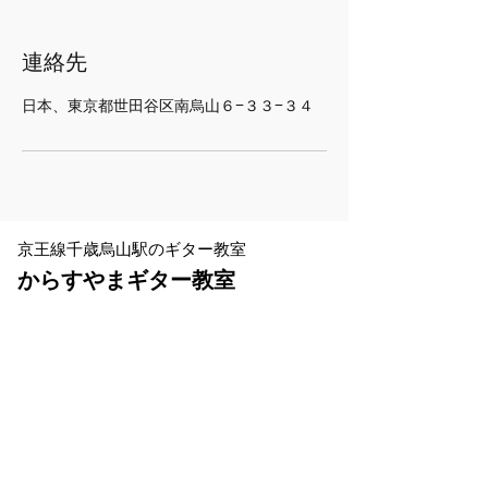
連絡先
日本、東京都世田谷区南烏山６−３３−３４
京王線千歳烏山駅のギター教室
からすやまギター教室
070-8956-8338
お電話の受付時間
10:00a
m-9
:00pm
​※レッスン中などで電話に出られないこと
があります。
お名前とお電話番号を留守番電話に残して
ください。