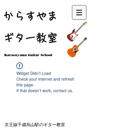
からすやま
ギター教室
Karasuyama Guitar School
Widget Didn’t Load
Check your internet and refresh
this page.
If that doesn’t work, contact us.
京王線千歳烏山駅のギター教室