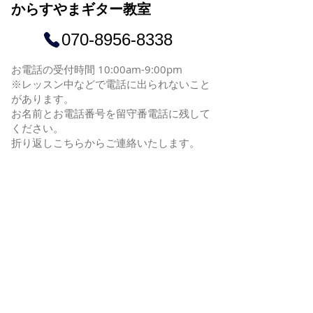
からすやまギター教室
070-8956-8338
お電話の受付時間
10:00a
m-9
:00pm
​※レッスン中などで電話に出られないこと
があります。
お名前とお電話番号を留守番電話に残して
ください。
​折り返しこちらからご連絡いたします。
レッスン場所
リハーサルスタジオ "シャッフル"
東京都世田谷区南烏山6-33-34 アベニュウ
烏山B1
Tel:
03-3305-4419
© 2023 by Key Lessons.
Proudly created with
Wix.com