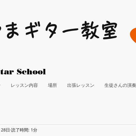
やまギター教室
tar School
介
レッスン内容
場所
出張レッスン
生徒さんの演
月28日
読了時間: 1分